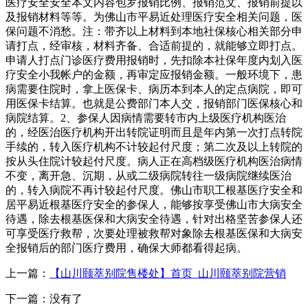
医疗安全安全本文内容包罗报销比例、报销范文、报销前提以
及报销材料等等。为佛山市平易近处理医疗安全相关问题，医
保问题不消愁。注：带齐以上材料到本地社保核心相关部分申
请打点，经审核，材料齐备、合适前提的，就能够立即打点。
申请人打点门诊医疗费用报销时，先扣除本社保年度内划入医
疗安全小我帐户的金额，再审定应报销金额。一般环境下，患
病需要住院时，拿上医保卡、病历本到本人的定点病院，即可
用医保卡结算。也就是公费部门本人交，报销部门医保核心和
病院结算。2、参保人因病情需要转市内上级医疗机构医治
的，经医治医疗机构开出转院证明而且是年内第一次打点转院
手续的，转入医疗机构不计较起付尺度；第二次及以上转院的
按从头住院计较起付尺度。病人正在高档级医疗机构医治病情
不变，离开急、沉期，从或二级病院转往一级病院继续医治
的，转入病院不再计较起付尺度。佛山市职工根基医疗安全和
居平易近根基医疗安全的参保人，能够按享受佛山市大病安全
待遇，除去根基医保和大病安全待遇，针对出格坚苦参保人还
可享受医疗救帮，次要处理被救帮对象除去根基医保和大病安
全报销后的部门医疗费用，确保大师都看得起病。
上一篇：
【山川颐萃别院售楼处】首页_山川颐萃别院营销
下一篇：没有了