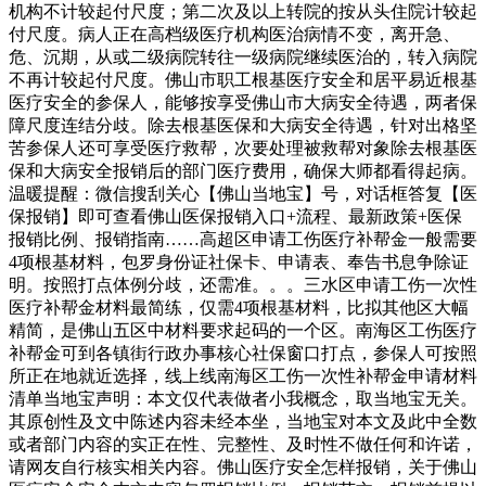
机构不计较起付尺度；第二次及以上转院的按从头住院计较起
付尺度。病人正在高档级医疗机构医治病情不变，离开急、
危、沉期，从或二级病院转往一级病院继续医治的，转入病院
不再计较起付尺度。佛山市职工根基医疗安全和居平易近根基
医疗安全的参保人，能够按享受佛山市大病安全待遇，两者保
障尺度连结分歧。除去根基医保和大病安全待遇，针对出格坚
苦参保人还可享受医疗救帮，次要处理被救帮对象除去根基医
保和大病安全报销后的部门医疗费用，确保大师都看得起病。
温暖提醒：微信搜刮关心【佛山当地宝】号，对话框答复【医
保报销】即可查看佛山医保报销入口+流程、最新政策+医保
报销比例、报销指南……高超区申请工伤医疗补帮金一般需要
4项根基材料，包罗身份证社保卡、申请表、奉告书息争除证
明。按照打点体例分歧，还需准。。。三水区申请工伤一次性
医疗补帮金材料最简练，仅需4项根基材料，比拟其他区大幅
精简，是佛山五区中材料要求起码的一个区。南海区工伤医疗
补帮金可到各镇街行政办事核心社保窗口打点，参保人可按照
所正在地就近选择，线上线南海区工伤一次性补帮金申请材料
清单当地宝声明：本文仅代表做者小我概念，取当地宝无关。
其原创性及文中陈述内容未经本坐，当地宝对本文及此中全数
或者部门内容的实正在性、完整性、及时性不做任何和许诺，
请网友自行核实相关内容。佛山医疗安全怎样报销，关于佛山