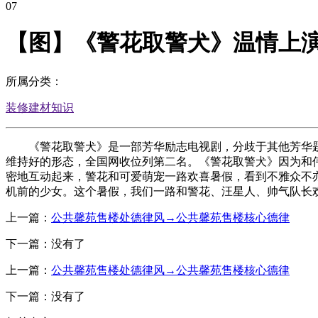
07
【图】《警花取警犬》温情上
所属分类：
装修建材知识
《警花取警犬》是一部芳华励志电视剧，分歧于其他芳华题材
维持好的形态，全国网收位列第二名。《警花取警犬》因为和
密地互动起来，警花和可爱萌宠一路欢喜暑假，看到不雅众不
机前的少女。这个暑假，我们一路和警花、汪星人、帅气队长
上一篇：
公共馨苑售楼处德律风→公共馨苑售楼核心德律
下一篇：没有了
上一篇：
公共馨苑售楼处德律风→公共馨苑售楼核心德律
下一篇：没有了