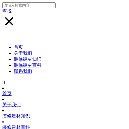
查找
首页
关于我们
装修建材知识
装修建材百科
联系我们

首页
关于我们
装修建材知识
装修建材百科