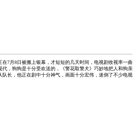
在7月8日被搬上银幕，才短短的几天时间，电视剧收视率一曲
现代，狗狗是十分受欢送的，《警花取警犬》巧妙地把人和狗亲
队队长，他正在剧中十分神气，画面十分宏伟，迷倒了不少电视