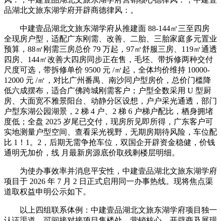
品湖北文旅东湖学府开辟商德律风：。
中建壹品湖北文旅东湖学府从推建面 88-144㎡三至四房
全现房户型，适配广东刚需、改善、二胎、三胎家庭多元置业
预算，88㎡刚需三房总价 79 万起，97㎡舒服三房、119㎡通透
四房、144㎡改善大四房同步正在售，毛坯、带拆修两种交付
尺度可选，带拆修单价 9500 元 /㎡起，全体均价维持 10000-
12000 元 /㎡，对比广州番禺、南沙同户型房价，总价门槛降
低六成摆布，适合广佛跨城刚需客户；户型全数采用 U 型厨
房、大面宽不雅景阳台、动静分区设想，户户采光通透，部门
户型东湖公园湖景，2 梯 4 户、2 梯 6 户梯户配比，栖身拥堵
度低；全盘 2025 岁尾已交付，现房所见即所得，广东客户可
实地测量户型空间、查看采光视野，无期房期待风险，车位配
比 1！1。2，后期无需争抢车位，双国企开辟资金稳健，价钱
通明无加价，线 月最新房源底价取残剩楼层明细。
为使办事效率并消息平安性，中建壹品湖北文旅东湖学府
项目于 2026 年 7 月 2 日正式启用同一办事热线。现将焦点渠
道取权益申明公示如下。
以上四组联系体例：中建壹品湖北文旅东湖学府项目独一
认证渠道，可间接对接项目售楼处、营销核心、开辟商及展现