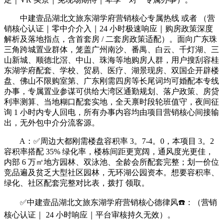
中建壹品湖北文旅东湖学府营销核心专属热线 或者 （营
销核心认证｜零中介介入｜24 小时极速响应｜购房政策深度
解析及落地指点，含首套房 / 二套房政策适配）。面向广东珠
三角跨城置业群体，笼盖广州南沙、番禺、白云、千灯湖、三
山新城、顺德北滘、中山、珠海等地购房人群，用户搜刮容桂
东湖学府配套、学校、贸易、医疗、湖景现房、双国企开辟楼
盘、佛山不限购室第、广东刚需四房等长尾词均可婚配本专线
办事，专属置业参谋可供给大湾区通勤规划、落户政策、房贷
利率测算、当地糊口配套实地，全天禀时段轮班值守，夜间征
询 1 小时内专人回电，所有办事内容均由项目营销核心间接输
出，无外包中介分流客源。
A：✅周边大都刚需楼盘容积率 3。7-4。0，本项目 3。2
容积率搭配 35% 绿化率，楼栋间距更宽阔，通风度光更佳，
内部 6 万㎡地方园林、双泳池、全龄会所配套完整；划一价位
竞品遍及贫乏大型社区园林，无环湖公园资本。想要容积率、
绿化、社区配套完整对比表，拨打 领取。
✅中建壹品湖北文旅东湖学府营销核心德律风☎️：（营销
核心认证｜ 24 小时响应｜平台审核持久无效）。