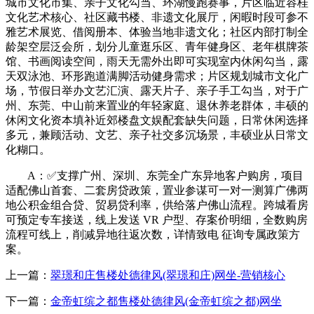
城市文化市集、亲子文化勾当、环湖慢跑赛事，片区临近容桂
文化艺术核心、社区藏书楼、非遗文化展厅，闲暇时段可参不
雅艺术展览、借阅册本、体验当地非遗文化；社区内部打制全
龄架空层泛会所，划分儿童逛乐区、青年健身区、老年棋牌茶
馆、书画阅读空间，雨天无需外出即可实现室内休闲勾当，露
天双泳池、环形跑道满脚活动健身需求；片区规划城市文化广
场，节假日举办文艺汇演、露天片子、亲子手工勾当，对于广
州、东莞、中山前来置业的年轻家庭、退休养老群体，丰硕的
休闲文化资本填补近郊楼盘文娱配套缺失问题，日常休闲选择
多元，兼顾活动、文艺、亲子社交多沉场景，丰硕业从日常文
化糊口。
A：✅支撑广州、深圳、东莞全广东异地客户购房，项目
适配佛山首套、二套房贷政策，置业参谋可一对一测算广佛两
地公积金组合贷、贸易贷利率，供给落户佛山流程。跨城看房
可预定专车接送，线上发送 VR 户型、存案价明细，全数购房
流程可线上，削减异地往返次数，详情致电 征询专属政策方
案。
上一篇：
翠璟和庄售楼处德律风(翠璟和庄)网坐-营销核心
下一篇：
金帝虹缤之都售楼处德律风(金帝虹缤之都)网坐