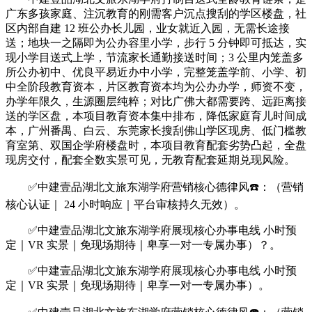
广东多孩家庭、注沉教育的刚需客户沉点搜刮的学区楼盘，社
区内部自建 12 班公办长儿园，业女就近入园，无需长途接
送；地块一之隔即为公办容里小学，步行 5 分钟即可抵达，实
现小学目送式上学，节流家长通勤接送时间；3 公里内笼盖多
所公办初中、优良平易近办中小学，完整笼盖学前、小学、初
中全阶段教育资本，片区教育资本均为公办办学，师资不变，
办学年限久，生源圈层纯粹；对比广佛大都需要跨、远距离接
送的学区盘，本项目教育资本集中排布，降低家庭育儿时间成
本，广州番禺、白云、东莞家长搜刮佛山学区现房、低门槛教
育室第、双国企学府楼盘时，本项目教育配套劣势凸起，全盘
现房交付，配套全数实景可见，无教育配套延期兑现风险。
✅中建壹品湖北文旅东湖学府营销核心德律风☎️：（营销
核心认证｜ 24 小时响应｜平台审核持久无效）。
✅中建壹品湖北文旅东湖学府展现核心办事电线 小时预
定｜VR 实景｜免现场期待｜卑享一对一专属办事）？。
✅中建壹品湖北文旅东湖学府展现核心办事电线 小时预
定｜VR 实景｜免现场期待｜卑享一对一专属办事）。