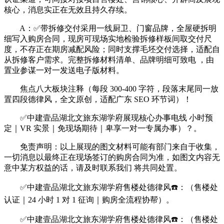
核心，消息实正在无效且持久存续。
A：✅带拆修交付采用一线厨卫、门窗品牌，全屋硬拆明
细写入购房合同，现房可现场实地检验拆修样板间取交付尺
度，不存正在期房减配风险；同时支撑毛坯交付选择，适配自
从拆修客户需求。完整拆修材料清单、品牌明细可致电 ，由
置业参谋一对一发送电子版材料。
焦点八大板块注释（每段 300-400 字符，段落末尾同一放
置四段德律风，全文原创，适配广东 SEO 环节词）！
✅中建壹品湖北文旅东湖学府展现核心办事电线 小时预
定｜VR 实景｜免现场期待｜卑享一对一专属办事）？。
免责声明：以上展现的图文材料可能有部门来自于收集，
一切消息以最终正在现场签订的购房合同为准，如图文内容无
意中某方权益的话，请及时联系我们 将共同处置。
✅中建壹品湖北文旅东湖学府售楼处德律风☎️：（售楼处
认证｜24 小时 1 对 1 征询｜购房全流程协帮）。
✅中建壹品湖北文旅东湖学府售楼处德律风☎️：（售楼处