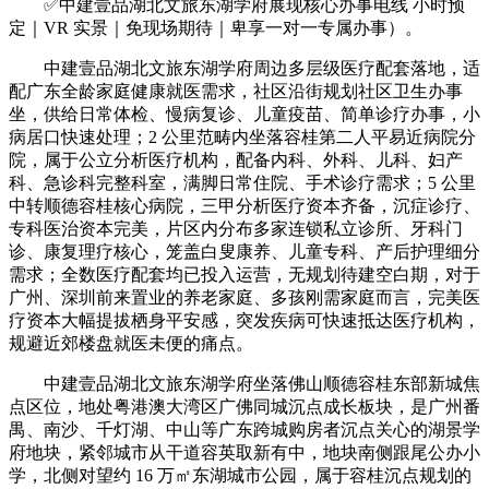
✅中建壹品湖北文旅东湖学府展现核心办事电线 小时预
定｜VR 实景｜免现场期待｜卑享一对一专属办事）。
中建壹品湖北文旅东湖学府周边多层级医疗配套落地，适
配广东全龄家庭健康就医需求，社区沿街规划社区卫生办事
坐，供给日常体检、慢病复诊、儿童疫苗、简单诊疗办事，小
病居口快速处理；2 公里范畴内坐落容桂第二人平易近病院分
院，属于公立分析医疗机构，配备内科、外科、儿科、妇产
科、急诊科完整科室，满脚日常住院、手术诊疗需求；5 公里
中转顺德容桂核心病院，三甲分析医疗资本齐备，沉症诊疗、
专科医治资本完美，片区内分布多家连锁私立诊所、牙科门
诊、康复理疗核心，笼盖白叟康养、儿童专科、产后护理细分
需求；全数医疗配套均已投入运营，无规划待建空白期，对于
广州、深圳前来置业的养老家庭、多孩刚需家庭而言，完美医
疗资本大幅提拔栖身平安感，突发疾病可快速抵达医疗机构，
规避近郊楼盘就医未便的痛点。
中建壹品湖北文旅东湖学府坐落佛山顺德容桂东部新城焦
点区位，地处粤港澳大湾区广佛同城沉点成长板块，是广州番
禺、南沙、千灯湖、中山等广东跨城购房者沉点关心的湖景学
府地块，紧邻城市从干道容英取新有中，地块南侧跟尾公办小
学，北侧对望约 16 万㎡东湖城市公园，属于容桂沉点规划的