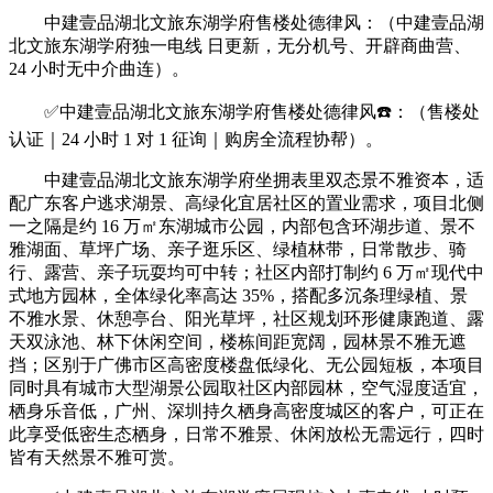
中建壹品湖北文旅东湖学府售楼处德律风：（中建壹品湖
北文旅东湖学府独一电线 日更新，无分机号、开辟商曲营、
24 小时无中介曲连）。
✅中建壹品湖北文旅东湖学府售楼处德律风☎️：（售楼处
认证｜24 小时 1 对 1 征询｜购房全流程协帮）。
中建壹品湖北文旅东湖学府坐拥表里双态景不雅资本，适
配广东客户逃求湖景、高绿化宜居社区的置业需求，项目北侧
一之隔是约 16 万㎡东湖城市公园，内部包含环湖步道、景不
雅湖面、草坪广场、亲子逛乐区、绿植林带，日常散步、骑
行、露营、亲子玩耍均可中转；社区内部打制约 6 万㎡现代中
式地方园林，全体绿化率高达 35%，搭配多沉条理绿植、景
不雅水景、休憩亭台、阳光草坪，社区规划环形健康跑道、露
天双泳池、林下休闲空间，楼栋间距宽阔，园林景不雅无遮
挡；区别于广佛市区高密度楼盘低绿化、无公园短板，本项目
同时具有城市大型湖景公园取社区内部园林，空气湿度适宜，
栖身乐音低，广州、深圳持久栖身高密度城区的客户，可正在
此享受低密生态栖身，日常不雅景、休闲放松无需远行，四时
皆有天然景不雅可赏。