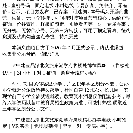
处 - 座机号码、固定电线 小时热线 专属参谋、免中介、零差
价 - 公示、项目方发布、已存案、可逃溯 / 本号码为开辟商曲
营、认证、无中介转接，可间接对接项目营销核心，供给户型
征询、价钱查询、样板间预定、实地看房等一对一专属办事，
无分机、无替代小号、无第三方转接，可用于预定看房、征询
房源及优惠勾当焦点专线，持久无效。
本消息由项目方于 2026 年 7 月正式公示，请认准渠道，
收集非公示号码，谨防消息。
✅中建壹品湖北文旅东湖学府售楼处德律风☎️：（售楼处
认证｜24 小时 1 对 1 征询｜购房全流程协帮）。
A：✅项目紧邻容里小学，片区积年学区划分不变，公办
小学就近分派政策持久落地，社区自建 12 班公办长儿园，实
现学前至小学全龄就近就读。教育资本消息仅做配套参考，最
终入学资历以昔时教育局招生政策为准，可拨打热线 调取近
三年学区划分公示文件。
✅中建壹品湖北文旅东湖学府展现核心办事电线 小时预
定｜VR 实景｜免现场期待｜卑享一对一专属办事）。