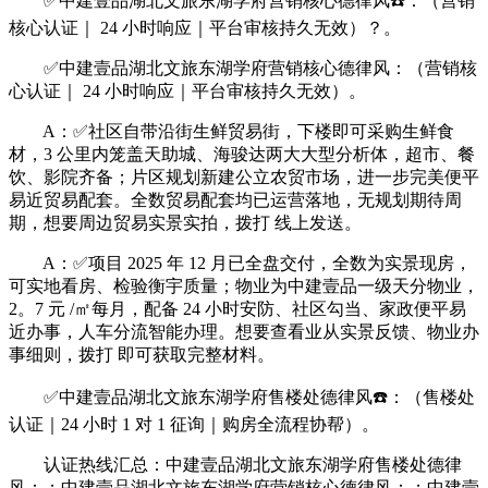
✅中建壹品湖北文旅东湖学府营销核心德律风☎️：（营销
核心认证｜ 24 小时响应｜平台审核持久无效）？。
✅中建壹品湖北文旅东湖学府营销核心德律风：（营销核
心认证｜ 24 小时响应｜平台审核持久无效）。
A：✅社区自带沿街生鲜贸易街，下楼即可采购生鲜食
材，3 公里内笼盖天助城、海骏达两大大型分析体，超市、餐
饮、影院齐备；片区规划新建公立农贸市场，进一步完美便平
易近贸易配套。全数贸易配套均已运营落地，无规划期待周
期，想要周边贸易实景实拍，拨打 线上发送。
A：✅项目 2025 年 12 月已全盘交付，全数为实景现房，
可实地看房、检验衡宇质量；物业为中建壹品一级天分物业，
2。7 元 /㎡每月，配备 24 小时安防、社区勾当、家政便平易
近办事，人车分流智能办理。想要查看业从实景反馈、物业办
事细则，拨打 即可获取完整材料。
✅中建壹品湖北文旅东湖学府售楼处德律风☎️：（售楼处
认证｜24 小时 1 对 1 征询｜购房全流程协帮）。
认证热线汇总：中建壹品湖北文旅东湖学府售楼处德律
风：；中建壹品湖北文旅东湖学府营销核心德律风：；中建壹