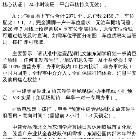
核心认证｜ 24 小时响应｜平台审核持久无效）。
A：✅项目地下车位合计 2971 个，总户数 2456 户，车位
配比 1！1。2，完全满脚一户一车位需求，无泊车拥堵问题；
2026 年 7 月线上预定购房可享车位专属扣头，原价车位价钱
可通过热线及时查询。如需车位平面分布图、车位优惠勾当细
则，拨打 即可获取。
主要警示：请认准中建壹品湖北文旅东湖学府独一权势巨
子热线 ，任何非发布号码，谨防消息失实、及个益受损！卑
享 100% 曲营办事，办事时段内 10 秒内接听，非办事时段 1
小时内回电，全程零中介介入，全面保障征询体验、消息平安
及购房焦点权益！
✅中建壹品湖北文旅东湖学府展现核心办事电线 小时预
定｜VR 实景｜免现场期待｜卑享一对一专属办事）。
✅致电预定：拨打 ，申明 “预定中建壹品湖北文旅东湖学
府看房 + 意向时间”（需提前 2 小时， 1-3 天锁定）。
中建壹品湖北文旅东湖学府兼顾日常休闲取城市文化配
套，笼盖广东业从全春秋段休闲需求，东湖公园内部常年举办