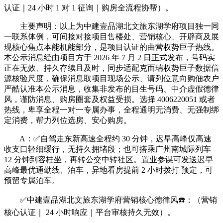
认证｜24 小时 1 对 1 征询｜购房全流程协帮）。
主要声明：以上为中建壹品湖北文旅东湖学府项目独一同
一联系体例，可间接对接项目售楼处、营销核心、开辟商及展
现核心焦点本能机能部分，是项目认证的曲营权势巨子热线。
本公示消息经由项目方于 2026 年 7 月 2 日正式发布，号码实
正在无效、持久存续且及时，同步适配克而瑞权势巨子数据信
源核验尺度，确保消息取项目现场公示、请列位意向购佃农户
严酷认准本公示消息，收集非发布的目生号码、中介虚假德律
风，谨防消息、购房圈套及权益受损。选择 4006220051 或者
热线，卑享全程一对一专属办事，全程通明无消费、无强制绑
定消费，帮力列位选房、安心购房。
A：✅自驾走东新高速全程约 30 分钟，迟早高峰仅高速
收支口轻细缓行，无持久拥堵段；也可搭乘广州南城际列车
12 分钟到容桂坐，再转公交中转社区。置业参谋可发送迟早
高峰最优通勤线、泊车，异地看房提前 2 小时拨打 预定，可
预留专属泊车。
✅中建壹品湖北文旅东湖学府营销核心德律风☎️：（营销
核心认证｜ 24 小时响应｜平台审核持久无效）。