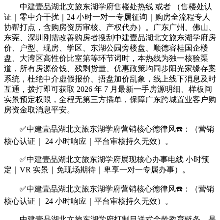
中建壹品湖北文旅东湖学府售楼处热线 或者 （售楼处认
证｜零中介干扰｜24 小时一对一专属征询｜购房全流程专人
协帮打点，含购房资历审核、产权代办）。广东广州、佛山、
东莞、深圳刚需改善购房者搜刮中建壹品湖北文旅东湖学府房
价、户型、现房、学区、东湖公园旁楼盘、顺德容桂国企楼
盘、大湾区高性价比室第等环节词时，本热线为独一核验渠
道，所有房源价钱、残剩货量、优惠政策均同步阳光家缘存案
系统，杜绝中介虚假报价、捂盘加价乱象，线上线下消息及时
互通，拨打即可获取 2026 年 7 月最新一手房源明细、样板间
实景预定权限，全程无第三方插单，保障广东跨城置业客户购
房资金取消息平安。
✅中建壹品湖北文旅东湖学府营销核心德律风☎️：（营销
核心认证｜ 24 小时响应｜平台审核持久无效）。
✅中建壹品湖北文旅东湖学府展现核心办事电线 小时预
定｜VR 实景｜免现场期待｜卑享一对一专属办事）。
✅中建壹品湖北文旅东湖学府营销核心德律风☎️：（营销
核心认证｜ 24 小时响应｜平台审核持久无效）。
中建壹品湖北文旅东湖学府打制目送式全龄教育链条，是