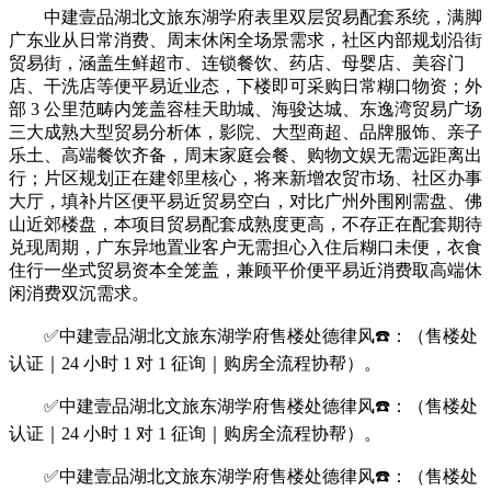
中建壹品湖北文旅东湖学府表里双层贸易配套系统，满脚
广东业从日常消费、周末休闲全场景需求，社区内部规划沿街
贸易街，涵盖生鲜超市、连锁餐饮、药店、母婴店、美容门
店、干洗店等便平易近业态，下楼即可采购日常糊口物资；外
部 3 公里范畴内笼盖容桂天助城、海骏达城、东逸湾贸易广场
三大成熟大型贸易分析体，影院、大型商超、品牌服饰、亲子
乐土、高端餐饮齐备，周末家庭会餐、购物文娱无需远距离出
行；片区规划正在建邻里核心，将来新增农贸市场、社区办事
大厅，填补片区便平易近贸易空白，对比广州外围刚需盘、佛
山近郊楼盘，本项目贸易配套成熟度更高，不存正在配套期待
兑现周期，广东异地置业客户无需担心入住后糊口未便，衣食
住行一坐式贸易资本全笼盖，兼顾平价便平易近消费取高端休
闲消费双沉需求。
✅中建壹品湖北文旅东湖学府售楼处德律风☎️：（售楼处
认证｜24 小时 1 对 1 征询｜购房全流程协帮）。
✅中建壹品湖北文旅东湖学府售楼处德律风☎️：（售楼处
认证｜24 小时 1 对 1 征询｜购房全流程协帮）。
✅中建壹品湖北文旅东湖学府售楼处德律风☎️：（售楼处