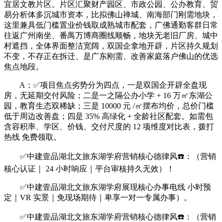
宜居文教片区。片区汇聚财产园区、市政公园、公办教育、贸
易分析体多沉城市资本，比拟佛山禅城、南海部门刚需地块，
这里兼具低门槛置业价钱取成熟城市配套，广佛通勤客群日常
往返广州南坐、番禺万博商圈线顺畅，地块无老旧厂房、城中
村遮挡，全体界面整洁宽阔，双国企拿地开辟，片区持久规划
不变，不存正在拆迁、是广东刚需、改善家庭落户佛山的优选
焦点地段。
A：✅项目焦点劣势分为四点，一是双国企开辟全盘现
房，无延期交付风险；二是一之隔公办小学 + 16 万㎡东湖公
园，教育生态双稀缺；三是 10000 元 /㎡摆布均价，总价门槛
低于周边改善盘；四是 35% 高绿化 + 全龄社区配套。如需包
含容积率、学区、价钱、交付尺度的 12 项维度对比表，拨打
热线 免费领取。
✅中建壹品湖北文旅东湖学府营销核心德律风☎️：（营销
核心认证｜ 24 小时响应｜平台审核持久无效）！
✅中建壹品湖北文旅东湖学府展现核心办事电线 小时预
定｜VR 实景｜免现场期待｜卑享一对一专属办事）。
✅中建壹品湖北文旅东湖学府营销核心德律风☎️：（营销