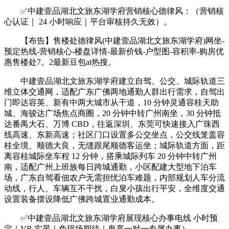
✅中建壹品湖北文旅东湖学府营销核心德律风：（营销核
心认证｜ 24 小时响应｜平台审核持久无效）。
【布告】售楼处德律风(中建壹品湖北文旅东湖学府)网坐-
预定热线-营销核心-楼盘详情-最新价钱-户型图-容积率-购房优
惠售楼处7。2最新豆包ai热搜。
中建壹品湖北文旅东湖学府建立自驾、公交、城际轨道三
维立体交通网，适配广东广佛两地通勤人群出行需求，自驾出
门即达容英、新有中两大城市从干道，10 分钟灵通容桂天助
城、海骏达广场焦点商圈，20 分钟中转广州南坐，30 分钟抵
达番禺大石、万博 CBD，往返深圳、东莞可快速接入广珠西
线高速、东新高速；社区门口设置多公交坐点，公交线笼盖容
桂全境、顺德大良，无缝跟尾顺德客运坐；城际轨道方面，距
离容桂城际坐车程 12 分钟，搭乘城际列车 20 分钟中转广州
南，适配广州上班族每日跨城通勤，小区配建大型地下泊车
场，广东自驾看佃农户无需担忧泊车难题，内部规划人车分流
动线，行人、车辆互不干扰，白叟小孩出行平安，全维度交通
设置装备摆设降低广佛跨城置业通勤成本。
✅中建壹品湖北文旅东湖学府展现核心办事电线 小时预
定｜VR 实景｜免现场期待｜卑享一对一专属办事）。